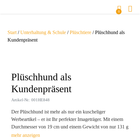
0
Start
/
Unterhaltung & Schule
/
Plüschtiere
/ Plüschhund als
Kundenpräsent
Zoom
Plüschhund als
Kundenpräsent
Artikel-Nr.: 001HE848
Der Plüschhund ist mehr als nur ein kuscheliger
Werbeartikel – er ist Ihr perfekter Imageträger. Mit einem
Durchmesser von 19 cm und einem Gewicht von nur 131 g
fügt er sich mühelos in jede Reisetasche ein und sorgt dank