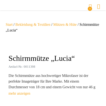
0
Start
/
Bekleidung & Textilien
/
Mützen & Hüte
/ Schirmmütze
„Lucia“
Zoom
Schirmmütze „Lucia“
Artikel-Nr.: 0011398
Die Schirmmütze aus hochwertiger Mikrofaser ist der
perfekte Imageträger für Ihre Marke. Mit einem
Durchmesser von 18 cm und einem Gewicht von nur 46 g
liegt sie leicht auf dem Kopf und schützt vor Sonne und
Wind – ideal für Outdoor-Events und als zuverlässiger
Begleiter im Alltag.