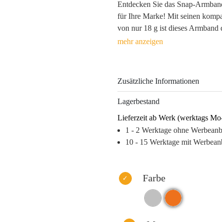
Entdecken Sie das Snap-Armband 
für Ihre Marke! Mit seinen kom
von nur 18 g ist dieses Armband de
sondern auch bleibt. Das stilvoll
Logo eine eindrucksvolle Bühne.
Dank des velourbezogenen Innen
Zusätzliche Informationen
wird im Alltag geschätzt – ein em
Marke wird durch hochwertigen T
Lagerbestand
Logo-Präsenz.
Lieferzeit ab Werk (werktags Mo
Setzen Sie auf ein Produkt, das ni
1 - 2 Werktage ohne Werbean
für Ihre Kunden fungiert.
10 - 15 Werktage mit Werbean
Warum dieses Produkt Ihre Marke
– Hohe Wiedererkennung durch d
Farbe
– Emotionaler Nutzen: Bequem un
– Langanhaltende Markenpräsenz
– Exklusive Materialien sorgen f