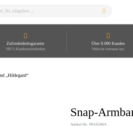
Zufriedenheitsgarantie
Über 8.000 Kunden
100 % Kundenzufriedenheit
Weltweit vertrauen uns
nd „Hildegard“
Snap-Armban
Zoom
Artikel-Nr.: 0016546A