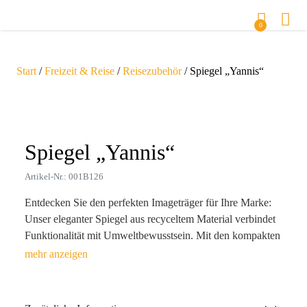
0
Start
/
Freizeit & Reise
/
Reisezubehör
/ Spiegel „Yannis“
Zoom
Spiegel „Yannis“
Artikel-Nr.: 001B126
Entdecken Sie den perfekten Imageträger für Ihre Marke:
Unser eleganter Spiegel aus recyceltem Material verbindet
Funktionalität mit Umweltbewusstsein. Mit den kompakten
Maßen von 7 x 11 cm und einem Gewicht von nur 54 g ist
er ideal für jede Tasche und täglich einsatzbereit. Ob im
Büro oder zuhause – dieser Spiegel ist nicht nur hilfreich,
sondern auch ein stilvolles Accessoire, das Ihre Marke ins