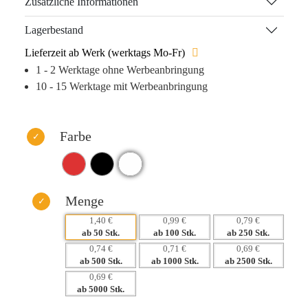
Zusätzliche Informationen
beste Licht rückt.
Lagerbestand
Durch den hochwertigen Tampondruck erreichen Sie eine
Lieferzeit ab Werk (werktags Mo-Fr)
langfristige Sichtbarkeit Ihres Logos – immer präsent und
1 - 2 Werktage ohne Werbeanbringung
nie im Müll. Der nachhaltige Charakter des Produkts zeigt
10 - 15 Werktage mit Werbeanbringung
Ihr Engagement für Umweltschutz, was Ihre Marke in den
Augen der Kunden stärkt und einen positiven Eindruck
hinterlässt.
Farbe
Warum dieses Produkt Ihre Marke stärkt:
– Hohe Wiedererkennung durch tägliche Nutzung
– Nachhaltigkeit verbessert Ihr Unternehmensimage
– Individuelle Werbeanbringung für maximale Sichtbarkeit
Menge
– Emotionale Verbindung durch nützliche, haptische
1,40 €
0,99 €
0,79 €
Geschenke
ab 50 Stk.
ab 100 Stk.
ab 250 Stk.
0,74 €
0,71 €
0,69 €
ab 500 Stk.
ab 1000 Stk.
ab 2500 Stk.
0,69 €
ab 5000 Stk.