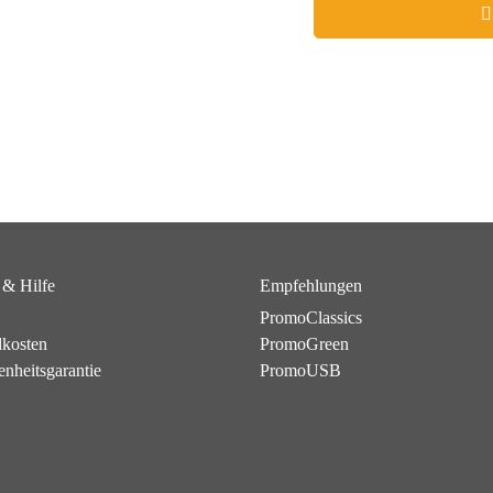
 & Hilfe
Empfehlungen
PromoClassics
dkosten
PromoGreen
enheitsgarantie
PromoUSB