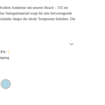
ilvollem Ambiente mit unserer Beach – 355 ml
as Steingutmaterial sorgt für eine hervorragende
tränke länger die ideale Temperatur behalten. Die
se eine ruhige, entspannte Ausstrahlung, die perfekt
nke in aller Ruhe zu genießen.
-Fr)
ingung