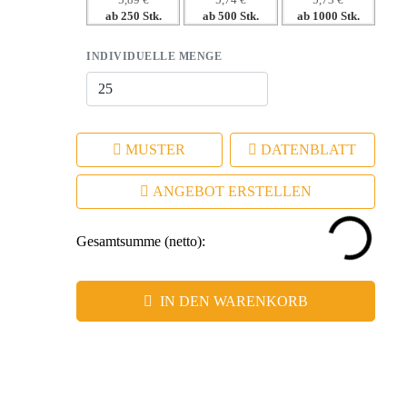
5,89 €
5,74 €
5,73 €
ab 250 Stk.
ab 500 Stk.
ab 1000 Stk.
– Starke Wiedererkennbarkeit in sozialen und
geschäftlichen Umfeldern.
INDIVIDUELLE MENGE
MUSTER
DATENBLATT
ANGEBOT ERSTELLEN
Gesamtsumme (netto):
IN DEN WARENKORB