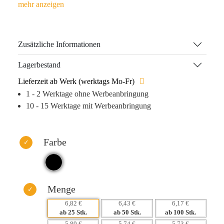
Kunststoff bietet dieses Produkt nicht nur Funktionalität,
sondern auch einen unverwechselbaren Markenauftritt. Die
doppelwandige Vakuumisolierung hält Getränke bis zu 20
Stunden heiß und ist dank leackageproof-Technologie
Zusätzliche Informationen
jederzeit mobil einsetzbar – perfekt für den urbanen
Lifestyle Ihrer Klientel.
Lagerbestand
Lieferzeit ab Werk (werktags Mo-Fr)
Jeder Becher kann individuell graviert oder bedruckt
1 - 2 Werktage ohne Werbeanbringung
werden, was eine hautnahe Verbindung zu Ihrer Marke
10 - 15 Werktage mit Werbeanbringung
schafft. Die haptische Erfahrung bleibt im Gedächtnis und
sorgt für eine nachhaltige Markenpräsenz in den täglichen
Routinen Ihrer Kunden. Setzen Sie auf einen Werbeartikel,
Farbe
der nicht nur nützlich ist, sondern auch die langfristige
Bindung zu Ihren Verbrauchern fördert.
Warum dieses Produkt Ihre Marke stärkt:
– Langfristige Logo-Präsenz durch tägliche Nutzung.
Menge
– Hochwertige Materialien für ein positives
6,82 €
6,43 €
6,17 €
Markenerlebnis.
ab 25 Stk.
ab 50 Stk.
ab 100 Stk.
– Emotionale Bindung durch 개인isierte Werbeanbringung.