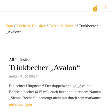
0
Start
/
Küche & Haushalt
/
Tassen & Becher
/ Trinkbecher
„Avalon“
Zoom
All-Inclusive
Trinkbecher „Avalon“
Artikel-Nr.: 0513027
Ein echter Hingucker! Der doppelwandige „Avalon“
Edelstahlbecher (415 ml), auch bekannt unter dem Namen
„Sienna Becher“ überzeugt nicht nur durch sein markantes
Design, sondern auch durch seine nachhaltige Herstellung
aus innovativen recycelten Materialien – ein aktiver Beitrag