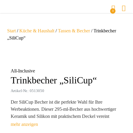
0
Start
/
Küche & Haushalt
/
Tassen & Becher
/ Trinkbecher
„SiliCup“
Zoom
All-Inclusive
Trinkbecher „SiliCup“
Artikel-Nr.: 0513050
Der SiliCup Becher ist die perfekte Wahl für Ihre
Werbeaktionen. Dieser 295-ml-Becher aus hochwertiger
Keramik und Silikon mit praktischem Deckel vereint
elegantes Design, personalisierte Branding-Möglichkeiten
und hohe Funktionalität. Die matte Außenseite und die