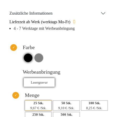
glänzende Innenseite verleihen ihm eine stilvolle und
angenehme Optik. Der Becher wird in einer
Zusätzliche Informationen
handgefertigten Geschenkbox geliefert, was ihn zu einem
Lieferzeit ab Werk (werktags Mo-Fr)
idealen Präsent für besondere Anlässe macht. Setzen Sie
4 - 7 Werktage mit Werbeanbringung
Ihre Marke gekonnt in Szene, während Sie ein
umweltfreundliches Produkt wählen – der SiliCup Becher
ist die perfekte Wahl. Nur Handwäsche empfohlen.
Farbe
Werbeanbringung
Menge
25 Stk.
50 Stk.
100 Stk.
9,67 € /Stk.
9,10 € /Stk.
8,25 € /Stk.
250 Stk.
500 Stk.