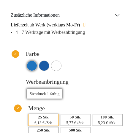
verantwortungsbewusst präsentieren möchten. Hochwertig
und dennoch erschwinglich – eine ideale Wahl für
Zusätzliche Informationen
professionelle Werbung. Nur Handwäsche empfohlen.
Lieferzeit ab Werk (werktags Mo-Fr)
Verpackt in einer eleganten Geschenkbox.
4 - 7 Werktage mit Werbeanbringung
Farbe
Werbeanbringung
Menge
25 Stk.
50 Stk.
100 Stk.
6,13 € /Stk.
5,77 € /Stk.
5,23 € /Stk.
250 Stk.
500 Stk.