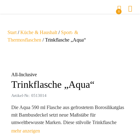
0
Start
/
Küche & Haushalt
/
Sport- &
Thermosflaschen
/ Trinkflasche „Aqua“
Zoom
All-Inclusive
Trinkflasche „Aqua“
Artikel-Nr.: 0513014
Die Aqua 590 ml Flasche aus gefrostetem Borosilikatglas
mit Bambusdeckel setzt neue Maßstäbe für
umweltbewusste Marken. Diese stilvolle Trinkflasche
kombiniert Luxus mit Funktionalität und ist der perfekte
Werbeartikel für moderne Unternehmen, die ihre Marke