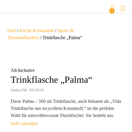
0
Start
/
Küche & Haushalt
/
Sport- &
Thermosflaschen
/ Trinkflasche „Palma“
Zoom
All-Inclusive
Trinkflasche „Palma“
Artikel-Nr.: 0513016
Diese Palma – 500 ml Trinkflasche, auch bekannt als „Vida
Trinkflasche aus recyceltem Kunststoff,“ ist die perfekte
Wahl für umweltbewusste Durstlöscher. Sie besteht aus
recyceltem PET-Kunststoff und ist mit einem
auslaufsicheren Drehverschluss aus Edelstahl ausgestattet.