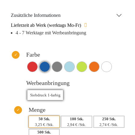
Die praktische Handschlaufe ermöglicht es Ihnen, die
Flasche überallhin mitzunehmen. Gestalten Sie die
Zusätzliche Informationen
Trinkflasche ganz nach Ihren Wünschen mit Ihrem 1-Farb-
Lieferzeit ab Werk (werktags Mo-Fr)
Siebdruck-Logo. Bitte beachten: Nur für die Handwäsche
4 - 7 Werktage mit Werbeanbringung
geeignet.
Farbe
Werbeanbringung
Menge
50 Stk.
100 Stk.
250 Stk.
3,25 € /Stk.
2,94 € /Stk.
2,74 € /Stk.
500 Stk.