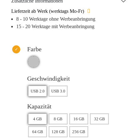
Zusätzliche Informationen
Schule oder den persönlichen Gebrauch – der USB-Stick
Lieferzeit ab Werk (werktags Mo-Fr)
„Cool“ ist immer eine coole Wahl.
8 - 10 Werktage ohne Werbeanbringung
15 - 20 Werktage mit Werbeanbringung
Farbe
Geschwindigkeit
Kapazität