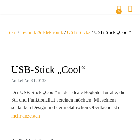
0
Start
/
Technik & Elektronik
/
USB-Sticks
/ USB-Stick „Cool“
Zoom
USB-Stick „Cool“
Artikel-Nr.: 0120133
Der USB-Stick „Cool“ ist der ideale Begleiter für alle, die
Stil und Funktionalität vereinen möchten. Mit seinem
schlanken Design und der metallischen Oberfläche ist er
nicht nur ein praktisches Speichermedium, sondern auch
ein echter Blickfang. Dank seiner hohen
Übertragungsgeschwindigkeit können Daten schnell und
einfach übertragen werden. Egal ob für die Arbeit, die