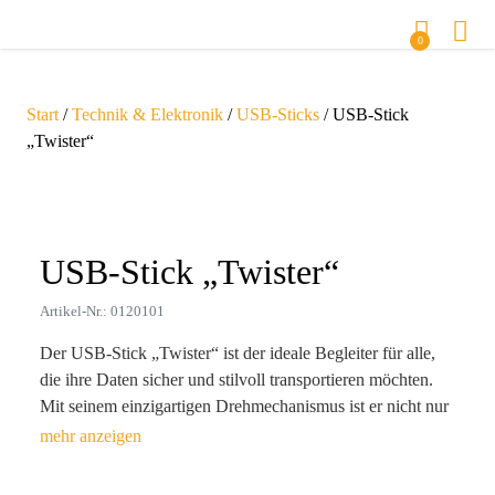
0
Start
/
Technik & Elektronik
/
USB-Sticks
/ USB-Stick
„Twister“
Zoom
USB-Stick „Twister“
Artikel-Nr.: 0120101
Der USB-Stick „Twister“ ist der ideale Begleiter für alle,
die ihre Daten sicher und stilvoll transportieren möchten.
Mit seinem einzigartigen Drehmechanismus ist er nicht nur
praktisch, sondern auch ein echter Blickfang. Dank seiner
hohen Speicherkapazität von bis zu 256 GB bietet er
ausreichend Platz für Fotos, Videos und Dokumente. Egal