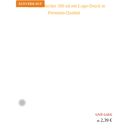
Material
UVP 4,18 €
2,39 €
ab