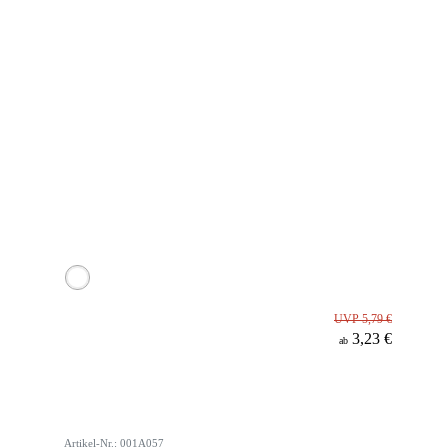
UVP 5,79 €
3,23 €
ab
Artikel-Nr.: 001A057