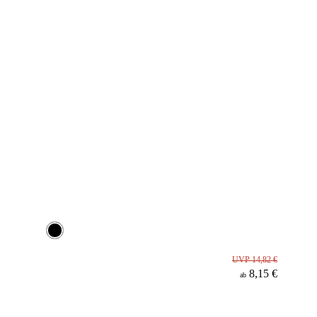
UVP 14,82 €
8,15 €
ab