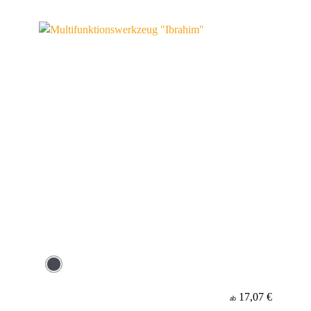
17,07 €
ab