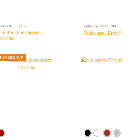
rtikel-Nr.: 001A370
Artikel-Nr.: 0012570A
ultifunktionsmesser
Notizenset „Ervin“
Rozalia“