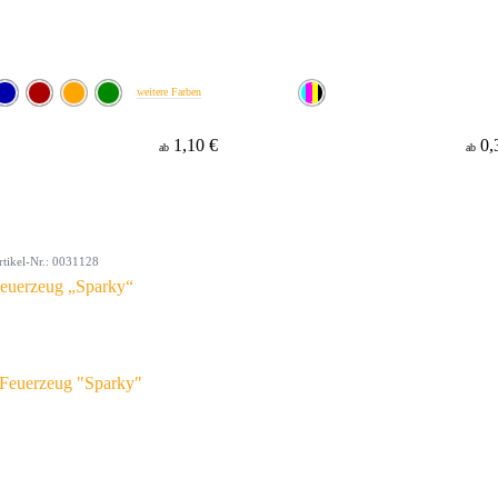
weitere Farben
1,10 €
0,
ab
ab
rtikel-Nr.: 0031128
euerzeug „Sparky“