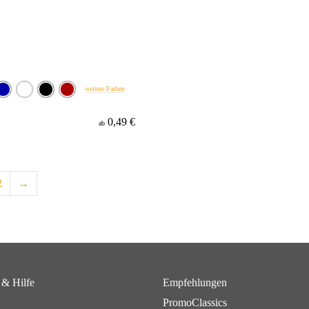
weitere Farben
0,49 €
ab
2
→
 & Hilfe
Empfehlungen
PromoClassics