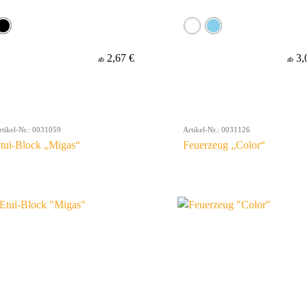
2,67 €
3,
ab
ab
rtikel-Nr.: 0031059
Artikel-Nr.: 0031126
tui-Block „Migas“
Feuerzeug „Color“