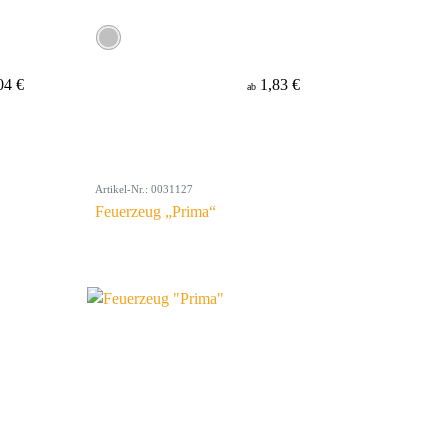
04 €
1,83 €
ab
Artikel-Nr.: 0031127
Feuerzeug „Prima“