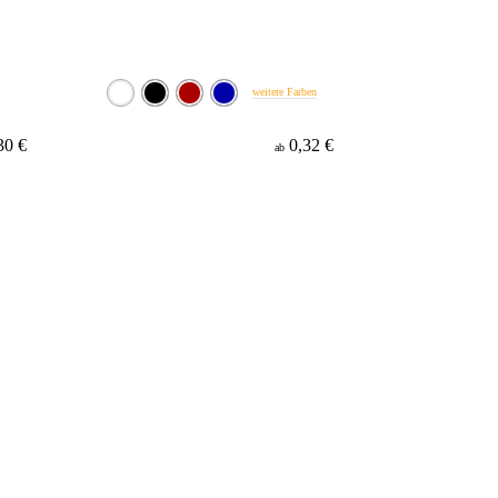
weitere Farben
30 €
0,32 €
ab