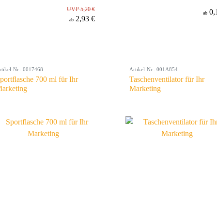
UVP 5,20 €
0,
ab
2,93 €
ab
rtikel-Nr.: 0017468
Artikel-Nr.: 001A854
portflasche 700 ml für Ihr
Taschenventilator für Ihr
arketing
Marketing