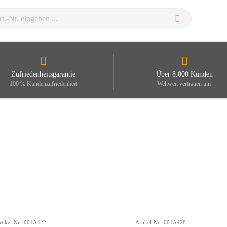
Zufriedenheitsgarantie
Über 8.000 Kunden
100 % Kundenzufriedenheit
Weltweit vertrauen uns
rtikel-Nr.: 001A422
Artikel-Nr.: 001A428