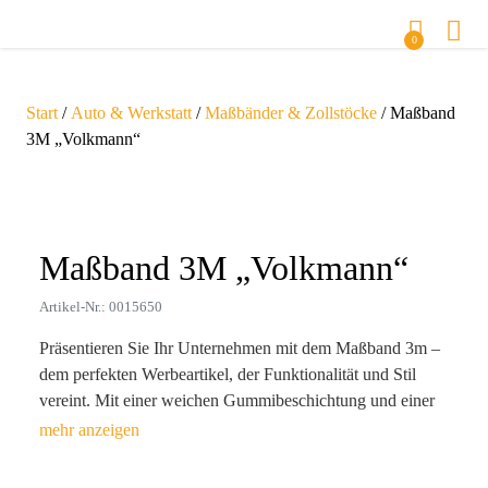
0
Start
/
Auto & Werkstatt
/
Maßbänder & Zollstöcke
/ Maßband
3M „Volkmann“
Zoom
Maßband 3M „Volkmann“
Artikel-Nr.: 0015650
Präsentieren Sie Ihr Unternehmen mit dem Maßband 3m –
dem perfekten Werbeartikel, der Funktionalität und Stil
vereint. Mit einer weichen Gummibeschichtung und einer
praktischen Handgelenkschlaufe wird dieses präzise
Maßband nicht nur zum nützlichen Werkzeug im Alltag,
sondern zum eindrucksvollen Imageträger für Ihre Marke.