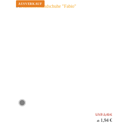
Material
UVP 3,40 €
1,94 €
ab