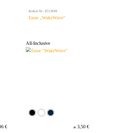
Artikel-Nr.: 0513049
Tasse „WakeWave“
All-Inclusive
96 €
3,50 €
ab