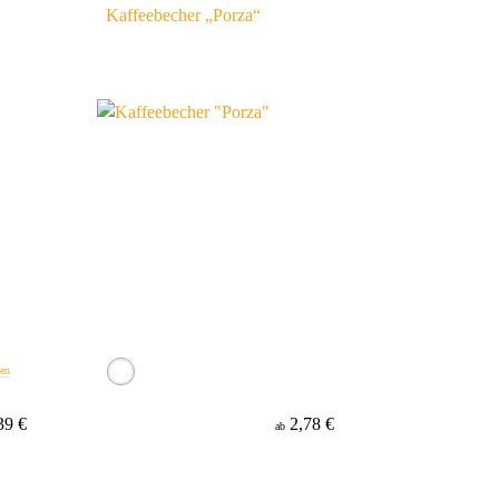
Kaffeebecher „Porza“
ben
39 €
2,78 €
ab