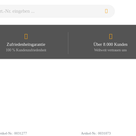
Zufriedenheitsgarantie
Über 8.000 Kunden
100 % Kundenzufriedenheit
Weltweit vertrauen uns
rtikel-Nr.: 0031277
Artikel-Nr.: 0031073