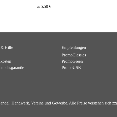
5,50 €
ab
 & Hilfe
Empfehlungen
PromoClassics
dkosten
PromoGreen
enheitsgarantie
PromoUSB
 Handel, Handwerk, Vereine und Gewerbe. Alle Preise verstehen sich z