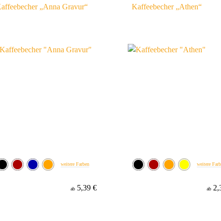
affeebecher „Anna Gravur“
Kaffeebecher „Athen“
weitere Farben
weitere Far
5,39 €
2,
ab
ab