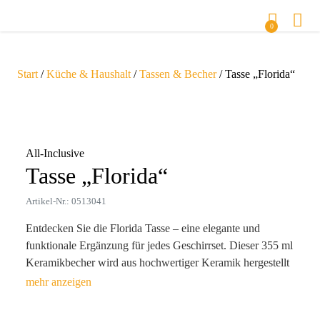
0
Start
/
Küche & Haushalt
/
Tassen & Becher
/ Tasse „Florida“
Zoom
All-Inclusive
Tasse „Florida“
Artikel-Nr.: 0513041
Entdecken Sie die Florida Tasse – eine elegante und
funktionale Ergänzung für jedes Geschirrset. Dieser 355 ml
Keramikbecher wird aus hochwertiger Keramik hergestellt
und zeichnet sich durch ein mattes Finish außen und ein
glänzendes Innenleben aus, das ihm eine edle Optik
verleiht. Der Becher ist mit einem modernen Chevron-