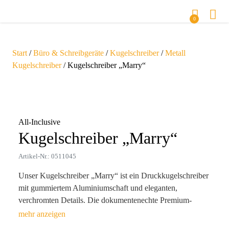
0
Start
/
Büro & Schreibgeräte
/
Kugelschreiber
/
Metall
Kugelschreiber
/ Kugelschreiber „Marry“
Zoom
All-Inclusive
Kugelschreiber „Marry“
Artikel-Nr.: 0511045
Unser Kugelschreiber „Marry“ ist ein Druckkugelschreiber
mit gummiertem Aluminiumschaft und eleganten,
verchromten Details. Die dokumentenechte Premium-
Großraummine mit hochwertiger deutscher Tinte (konform
nach ISO 12757-1 und -2) sorgt für ein außergewöhnlich