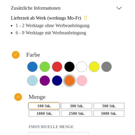
individuell mit einem einfarbigen Logo oder Schriftzug
Zusätzliche Informationen
versehen werden, um ihn perfekt auf Ihre Bedürfnisse
Lieferzeit ab Werk (werktags Mo-Fr)
abzustimmen. Ob im Büro oder bei Werbeaktionen – der
1 - 2 Werktage ohne Werbeanbringung
„Pfingsten“ Kugelschreiber ist immer ein zuverlässiger
6 - 9 Werktage mit Werbeanbringung
Begleiter.
Farbe
Menge
100 Stk.
300 Stk.
500 Stk.
1000 Stk.
2500 Stk.
5000 Stk.
INDIVIDUELLE MENGE