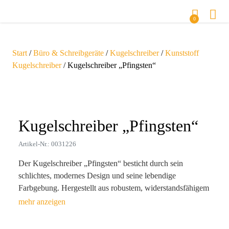
0
Start
/
Büro & Schreibgeräte
/
Kugelschreiber
/
Kunststoff
Kugelschreiber
/ Kugelschreiber „Pfingsten“
Zoom
Kugelschreiber „Pfingsten“
Artikel-Nr.: 0031226
Der Kugelschreiber „Pfingsten“ besticht durch sein
schlichtes, modernes Design und seine lebendige
Farbgebung. Hergestellt aus robustem, widerstandsfähigem
Kunststoff, ist er mit einem soliden Druckmechanismus,
einem praktischen Clip und einer nicht austauschbaren,
blauen Slim-Mine ausgestattet. Der Kugelschreiber kann