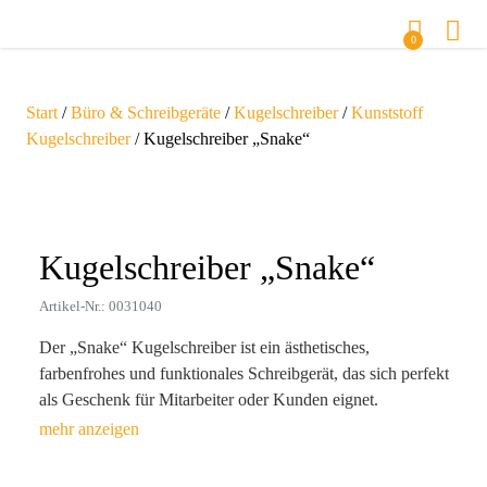
0
Start
/
Büro & Schreibgeräte
/
Kugelschreiber
/
Kunststoff
Kugelschreiber
/ Kugelschreiber „Snake“
Zoom
Kugelschreiber „Snake“
Artikel-Nr.: 0031040
Der „Snake“ Kugelschreiber ist ein ästhetisches,
farbenfrohes und funktionales Schreibgerät, das sich perfekt
als Geschenk für Mitarbeiter oder Kunden eignet.
Hergestellt aus robustem ABS-Kunststoff, bietet er eine
austauschbare blaue Mine und eine einfache
Druckmechanik. Mit klaren und langlebigen Werbedrucken