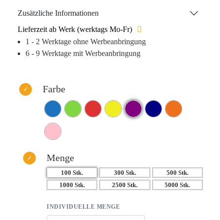
durch Tampondruck, ist dieser Kugelschreiber ein
Zusätzliche Informationen
hervorragender Werbeträger. Der „Snake“ Kugelschreiber –
Lieferzeit ab Werk (werktags Mo-Fr)
ein zuverlässiger Begleiter für den Alltag.
1 - 2 Werktage ohne Werbeanbringung
6 - 9 Werktage mit Werbeanbringung
Farbe
Menge
100 Stk.
300 Stk.
500 Stk.
1000 Stk.
2500 Stk.
5000 Stk.
INDIVIDUELLE MENGE