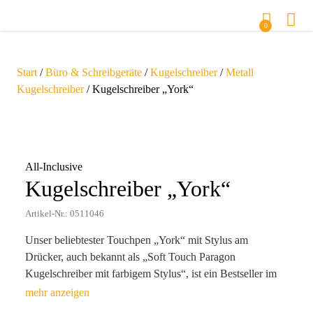
0
Start
/
Büro & Schreibgeräte
/
Kugelschreiber
/
Metall
Kugelschreiber
/ Kugelschreiber „York“
Zoom
All-Inclusive
Kugelschreiber „York“
Artikel-Nr.: 0511046
Unser beliebtester Touchpen „York“ mit Stylus am
Drücker, auch bekannt als „Soft Touch Paragon
Kugelschreiber mit farbigem Stylus“, ist ein Bestseller im
Bereich der Schreibgeräte. Die dokumentenechte Premium-
Großraummine mit hochwertiger deutscher Tinte (konform