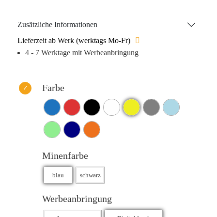
nach ISO 12757-1 und -2) sorgt für ein außergewöhnlich
weiches Schreibgefühl. Sie ist in Blau oder Schwarz
Zusätzliche Informationen
erhältlich und ermöglicht eine Schreiblänge von bis zu
Lieferzeit ab Werk (werktags Mo-Fr)
1.600 Metern. Das Produkt ist in 10 lebendigen Farben
4 - 7 Werktage mit Werbeanbringung
erhältlich.
Farbe
Minenfarbe
Werbeanbringung