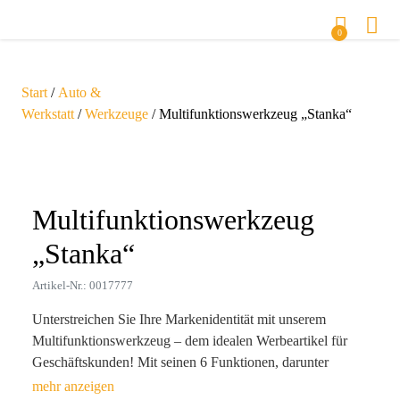
0
Start
/
Auto &
Werkstatt
/
Werkzeuge
/ Multifunktionswerkzeug „Stanka“
Zoom
Multifunktionswerkzeug
„Stanka“
Artikel-Nr.: 0017777
Unterstreichen Sie Ihre Markenidentität mit unserem
Multifunktionswerkzeug – dem idealen Werbeartikel für
Geschäftskunden! Mit seinen 6 Funktionen, darunter
Zange, Rasiermesser und Flaschenöffner, ist es nicht nur