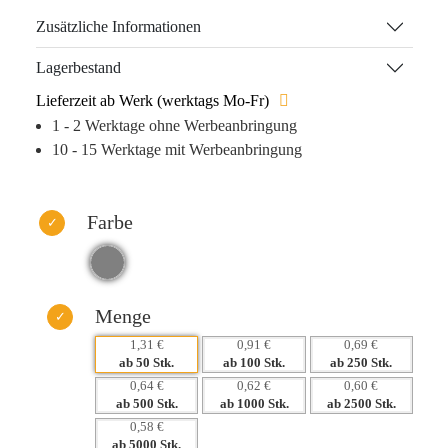
Zusätzliche Informationen
Die vielseitigen Werbeanbringungsmethoden wie
Tampondruck, Siebdruck und Direct Digital CMYK
Lagerbestand
garantieren eine langlebige und auffällige Präsenz Ihrer
Lieferzeit ab Werk (werktags Mo-Fr)
Marke. Nutzen Sie die Chance, Ihre Unternehmenswerte zu
1 - 2 Werktage ohne Werbeanbringung
kommunizieren und gleichzeitig den Alltag Ihrer Kunden
10 - 15 Werktage mit Werbeanbringung
zu erleichtern. Ein professioneller und praktischer Begleiter,
der langfristig im Gedächtnis bleibt.
Warum dieses Produkt Ihre Marke stärkt:
Farbe
– Hohe Wiedererkennung durch auffälligen Werbedruck
– Praktische Anwendung garantiert Nutzung und
Sichtbarkeit
– Stärkt die Markenidentität durch individuelle Gestaltung
Menge
– Ideal für langfristige Kundenbindung und Imagepflege
1,31 €
0,91 €
0,69 €
ab 50 Stk.
ab 100 Stk.
ab 250 Stk.
0,64 €
0,62 €
0,60 €
ab 500 Stk.
ab 1000 Stk.
ab 2500 Stk.
0,58 €
ab 5000 Stk.