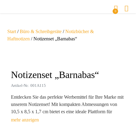
0
Start
/
Büro & Schreibgeräte
/
Notizbücher &
Haftnotizen
/ Notizenset „Barnabas“
Zoom
Notizenset „Barnabas“
Artikel-Nr.: 001A115
Entdecken Sie das perfekte Werbemittel für Ihre Marke mit
unserem Notizenset! Mit kompakten Abmessungen von
10,5 x 8,5 x 1,7 cm bietet es eine ideale Plattform für
kreative Ideen. Aus hochwertigem Karton und Papier
gefertigt, enthält jeder Set 100 blanko und 150 farbige
Haftnotizen, ideal für Meetings und Büroalltag.