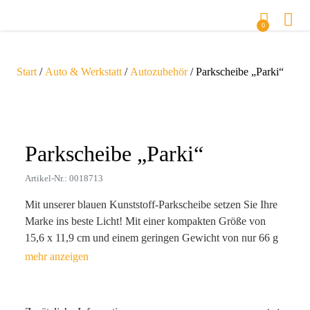
0
Start
/
Auto & Werkstatt
/
Autozubehör
/ Parkscheibe „Parki“
Zoom
Parkscheibe „Parki“
Artikel-Nr.: 0018713
Mit unserer blauen Kunststoff-Parkscheibe setzen Sie Ihre
Marke ins beste Licht! Mit einer kompakten Größe von
15,6 x 11,9 cm und einem geringen Gewicht von nur 66 g
ist sie nicht nur praktisch, sondern auch ein dauerhafter
Begleiter im Auto Ihrer Kunden. Egal, ob sie den Parkplatz
im Auge behalten oder die integrierten Einkaufswagen-
Münzen nutzen – diese Scheibe erleichtert den Alltag und