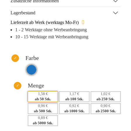
Zusätzliche Informationen
sorgt für zufriedene Autofahrer.
Lagerbestand
Dank hochwertigem Tampondruck und Digitaldruck wird
Lieferzeit ab Werk (werktags Mo-Fr)
Ihr Logo prominent in Szene gesetzt, wodurch Sie eine
1 - 2 Werktage ohne Werbeanbringung
langfristige Präsenz im Gedächtnis Ihrer Zielgruppe
10 - 15 Werktage mit Werbeanbringung
schaffen. Entscheiden Sie sich für einen Werbeartikel, der
nicht im Müll landet, sondern jeden Tag aufs Neue erinnert.
Warum dieses Produkt Ihre Marke stärkt:
Farbe
– Hohe Nutzbarkeit fördert positive Markenassoziationen.
– Praktische Anwendung steigert das tägliche
Erinnerungsgefühl an Ihr Logo.
– Geringe Mindestmengenvorgabe ermöglicht individuelle
Menge
Anpassung.
1,58 €
1,17 €
1,02 €
– Kann im Rahmen großer Kampagnen kostengünstig
ab 50 Stk.
ab 100 Stk.
ab 250 Stk.
eingesetzt werden.
0,96 €
0,92 €
0,90 €
ab 500 Stk.
ab 1000 Stk.
ab 2500 Stk.
0,89 €
ab 5000 Stk.