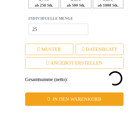
4,73 €
4,60 €
4,49 €
ab 250 Stk.
ab 500 Stk.
ab 1000 Stk.
Nützlichkeit.
– Hochwertige Verarbeitung sorgt für positive
INDIVIDUELLE MENGE
Assoziationen.
MUSTER
DATENBLATT
ANGEBOT ERSTELLEN
Gesamtsumme (netto):
IN DEN WARENKORB