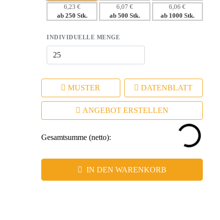
– Emotionale Verbindung durch nützliche und praktische
6,23 €
6,07 €
6,06 €
ab 250 Stk.
ab 500 Stk.
ab 1000 Stk.
Geschenke.
– Flexibles Werbeanbringung für individuelle Branding-
INDIVIDUELLE MENGE
Möglichkeiten.
MUSTER
DATENBLATT
ANGEBOT ERSTELLEN
Gesamtsumme (netto):
IN DEN WARENKORB