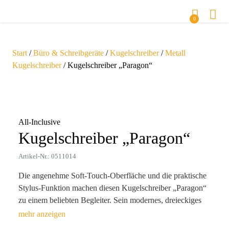
0
Start
/
Büro & Schreibgeräte
/
Kugelschreiber
/
Metall
Kugelschreiber
/ Kugelschreiber „Paragon“
Zoom
All-Inclusive
Kugelschreiber „Paragon“
Artikel-Nr.: 0511014
Die angenehme Soft-Touch-Oberfläche und die praktische
Stylus-Funktion machen diesen Kugelschreiber „Paragon“
zu einem beliebten Begleiter. Sein modernes, dreieckiges
Design in Kombination mit Ihrer individuell gravierten
Botschaft sorgt dafür, dass dieses Werbegeschenk Ihre