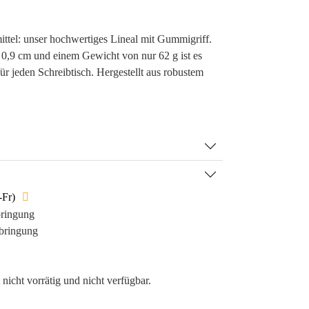
ttel: unser hochwertiges Lineal mit Gummigriff.
 0,9 cm und einem Gewicht von nur 62 g ist es
ür jeden Schreibtisch. Hergestellt aus robustem
Marke nicht nur einen stilvollen Auftritt in edlem
den auch einen praktischen Nutzen im Alltag.
ung per Tampondruck sorgt für eine langfristige
kt so die Markenidentität in den Köpfen Ihrer
al verwendet wird, bleibt Ihre Marke präsent –
im Müll landet.
-Fr)
 stärkt:
bringung
bringung
k regelmäßiger Nutzung.
t im Gedächtnis Ihrer Kunden.
ives Markenimage.
 nicht vorrätig und nicht verfügbar.
 maximale Sichtbarkeit.