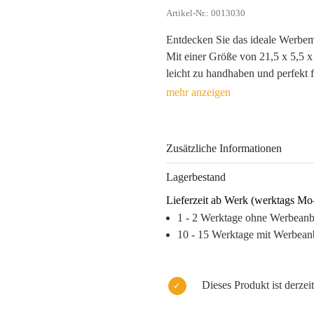
Artikel-Nr.: 0013030
Entdecken Sie das ideale Werbemi
Mit einer Größe von 21,5 x 5,5 x
leicht zu handhaben und perfekt f
ABS und Gummi, verleiht es Ihrer 
Silber, sondern bietet Ihren Kun
Die Möglichkeit der Werbeanbring
Zusätzliche Informationen
Sichtbarkeit Ihres Logos und stär
Kunden. Jedes Mal, wenn das Line
Lagerbestand
ein echter Imageträger, der nicht 
Lieferzeit ab Werk (werktags Mo
Warum dieses Produkt Ihre Marke
1 - 2 Werktage ohne Werbean
10 - 15 Werktage mit Werbean
– Hohe Wiedererkennbarkeit dan
– Praktisch und nützlich – bleib
– Edles Design fördert ein posit
Dieses Produkt ist derzeit
– Effiziente Werbeanbringung für