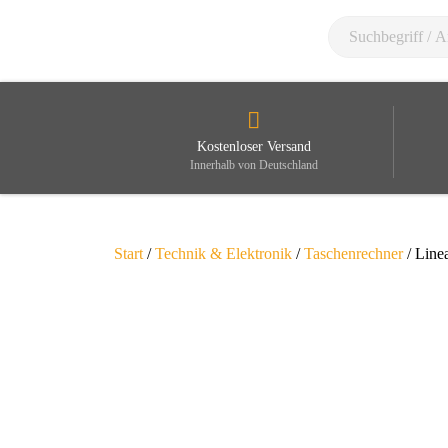
Kostenloser Versand
Innerhalb von Deutschland
Start
/
Technik & Elektronik
/
Taschenrechner
/ Line