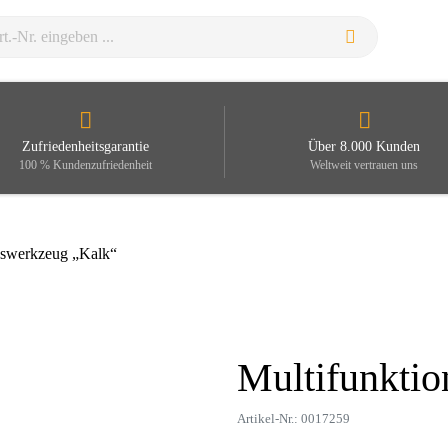
Zufriedenheitsgarantie
Über 8.000 Kunden
100 % Kundenzufriedenheit
Weltweit vertrauen uns
nswerkzeug „Kalk“
Multifunkti
Zoom
Artikel-Nr.: 0017259