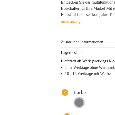
Entdecken Sie das multifunktiona
Botschafter für Ihre Marke! Mit 
Edelstahl ist dieses kompakte Too
im Büro oder im Freien, es erleic
Blick – ein echter Eyecatcher!
Dank der hochwertigen Lasergra
Zusätzliche Informationen
wird die Sichtbarkeit maximiert, w
Größe von 7 x 3,5 x 2 cm und ein
Lagerbestand
Tasche und garantiert einen hohe
Lieferzeit ab Werk (werktags Mo
Werbemittel, das nicht nur nützli
1 - 2 Werktage ohne Werbean
aufwertet.
10 - 15 Werktage mit Werbean
Warum dieses Produkt Ihre Marke
– Hohe Funktionalität sorgt für A
– Nachhaltiges Material fördert
Farbe
– Langfristige Logo-Präsenz durc
– Edles Design stärkt das Image 