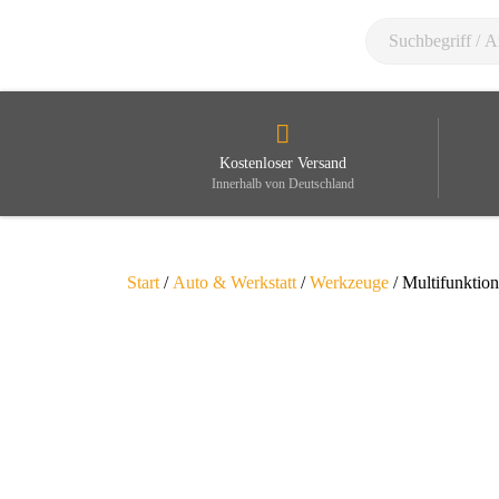
Kostenloser Versand
Innerhalb von Deutschland
Start
/
Auto & Werkstatt
/
Werkzeuge
/ Multifunktio