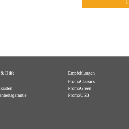
 & Hilfe
Empfehlungen
PromoClassics
dkosten
PromoGreen
enheitsgarantie
PromoUSB