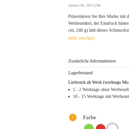
Artikel-Nr.: 0011296
Präsentieren Sie Ihre Marke mi
Werbeartikel, der Eindruck hinter
cm, 240 g) lädt dieses Schmuckstü
Technik, wie USB-C und zwei USB
den stressigen Alltag Ihrer Kun
für Langlebigkeit und eine angen
Möglichkeit durch Tampondruck o
Zusätzliche Informationen
perfekt in Szene setzt.
Lagerbestand
Faszinieren Sie Ihre Kunden mit e
Lieferzeit ab Werk (werktags Mo
garantieren Sie eine langfristige
1 - 2 Werktage ohne Werbean
Warum dieses Produkt Ihre Marke
10 - 15 Werktage mit Werbean
– Hohe Wiedererkennbarkeit durc
– Emotionale Bindung durch tägl
– Flexibilität und Modernität al
Farbe
– Nachhaltige Werbewirkung dur