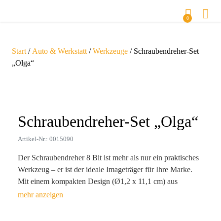
0
Start
/
Auto & Werkstatt
/
Werkzeuge
/ Schraubendreher-Set
„Olga“
Zoom
Schraubendreher-Set „Olga“
Artikel-Nr.: 0015090
Der Schraubendreher 8 Bit ist mehr als nur ein praktisches
Werkzeug – er ist der ideale Imageträger für Ihre Marke.
Mit einem kompakten Design (Ø1,2 x 11,1 cm) aus
hochwertigem Aluminium und Stahl ist er nicht nur
langlebig, sondern lässt sich dank des integrierten Clips
mühelos überallhin mitnehmen. Ihre Kunden werden diesen