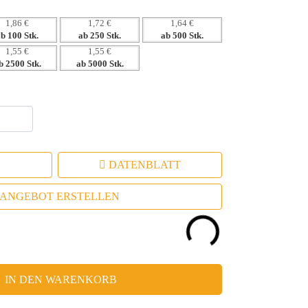
t die Markenidentität Ihrer Kunden.
1,86 €
1,72 €
1,64 €
ab 100 Stk.
ab 250 Stk.
ab 500 Stk.
1,55 €
1,55 €
b 2500 Stk.
ab 5000 Stk.
DATENBLATT
ANGEBOT ERSTELLEN
IN DEN WARENKORB