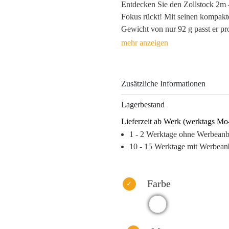
Entdecken Sie den Zollstock 2m –
Fokus rückt! Mit seinen kompak
Gewicht von nur 92 g passt er pr
Hergestellt aus robustem ABS, hä
Langlebigkeit und Funktionalität 
Tampondruck oder Digitaldruck so
präsentiert wird.
Zusätzliche Informationen
Für den Beschenkten bedeutet das
Lagerbestand
Projekte mit Präzision und zeigt 
Lieferzeit ab Werk (werktags Mo
Für Ihr Unternehmen bedeutet es 
1 - 2 Werktage ohne Werbean
Arbeitsalltag Ihrer Zielgruppe.
10 - 15 Werktage mit Werbean
Warum stärkt der Zollstock 2m I
– Praktisches Werkzeug, das tägl
bringt.
Farbe
– Langlebigkeit garantiert eine d
– Individuelle Werbeanbringung s
Touch.