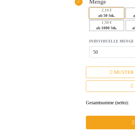
– Hohe Wiedererkennbarkeit stärk
Menge
2,16 €
ab 50 Stk.
1,59 €
ab 1000 Stk.
a
INDIVIDUELLE MENGE
MUSTER
Gesamtsumme (netto):